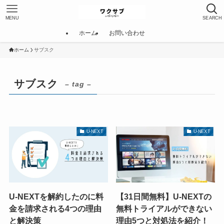
MENU
SEARCH
ホーム
お問い合わせ
ホーム
サブスク
サブスク
– tag –
U-NEXT
U-NEXT
U-NEXTを解約したのに料
【31日間無料】U-NEXTの
金を請求される4つの理由
無料トライアルができない
と解決策
理由5つと対処法を紹介！