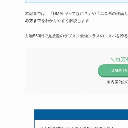
本記事では、「DMMTVってなに？」や「エロ系の作品
み方まで
をわかりやすく解説します。
月額550円で見放題のサブスク最強クラスのコスパを誇
＼21
DMMT
国内第2位