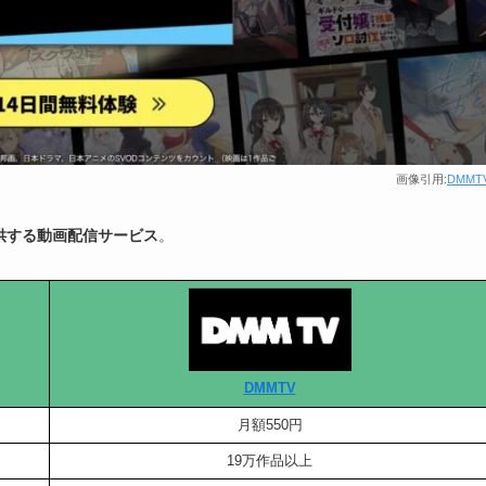
画像引用:
DMMT
供する動画配信サービス
。
DMMTV
月額550円
19万作品以上