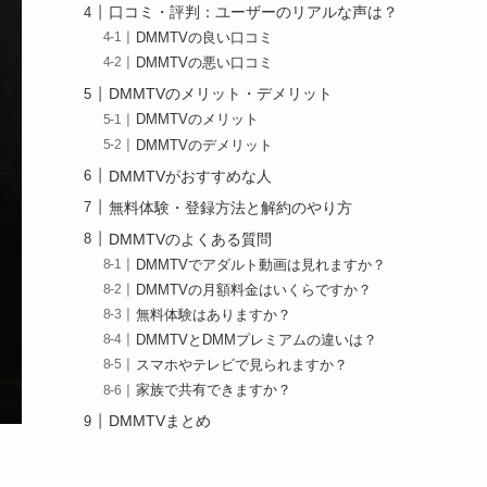
口コミ・評判：ユーザーのリアルな声は？
DMMTVの良い口コミ
DMMTVの悪い口コミ
DMMTVのメリット・デメリット
DMMTVのメリット
DMMTVのデメリット
DMMTVがおすすめな人
無料体験・登録方法と解約のやり方
DMMTVのよくある質問
DMMTVでアダルト動画は見れますか？
DMMTVの月額料金はいくらですか？
無料体験はありますか？
DMMTVとDMMプレミアムの違いは？
スマホやテレビで見られますか？
家族で共有できますか？
DMMTVまとめ