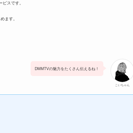
サービスです。
しめます。
DMMTVの魅力をたくさん伝えるね！
こいちゃん