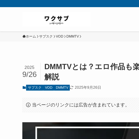
ホーム
サブスク
VOD
DMMTV
DMMTVとは？エロ作品も
2025
9/26
解説
2025年9月26日
サブスク
VOD
DMMTV
当ページのリンクには広告が含まれています。