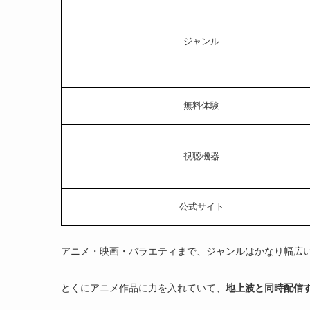
ジャンル
無料体験
視聴機器
公式サイト
アニメ・映画・バラエティまで、ジャンルはかなり幅広
とくにアニメ作品に力を入れていて、
地上波と同時配信