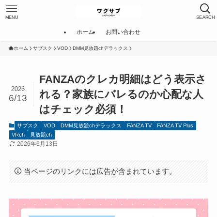
MENU
SEARCH
ホーム
お問い合わせ
ホーム
サブスク
VOD
DMM見放題chデラックス
FANZAのクレカ明細はどう表示さ
2026
れる？家族にバレるのか心配な人
6/13
はチェック必須！
サブスク
VOD
DMM見放題chデラックス
FANZA TV
FANZA TV Plus
VRch
見放題ch
2026年6月13日
当ページのリンクには広告が含まれています。