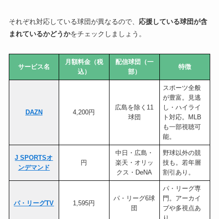
それぞれ対応している球団が異なるので、
応援している球団が含
まれているかどうか
をチェックしましょう。
月額料金（税
配信球団（一
サービス名
特徴
込）
部）
スポーツ全般
が豊富。見逃
広島を除く11
し・ハイライ
DAZN
4,200円
球団
ト対応。MLB
も一部視聴可
能。
中日・広島・
野球以外の競
J SPORTSオ
円
楽天・オリッ
技も。若年層
ンデマンド
クス・DeNA
割引あり。
パ・リーグ専
パ・リーグ6球
門。アーカイ
パ・リーグTV
1,595円
団
ブや多視点あ
り。