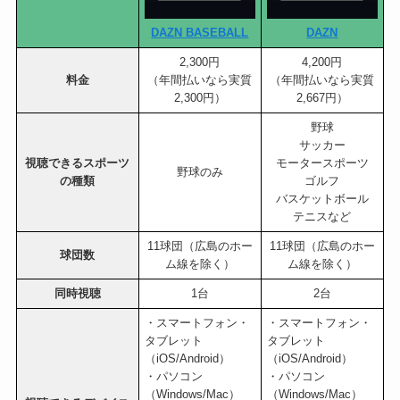
DAZN BASEBALL
DAZN
2,300円
4,200円
料金
（年間払いなら実質
（年間払いなら実質
2,300円）
2,667円）
野球
サッカー
視聴できるスポーツ
モータースポーツ
野球のみ
の種類
ゴルフ
バスケットボール
テニスなど
11球団（広島のホー
11球団（広島のホー
球団数
ム線を除く）
ム線を除く）
同時視聴
1台
2台
・スマートフォン・
・スマートフォン・
タブレット
タブレット
（iOS/Android）
（iOS/Android）
・パソコン
・パソコン
（Windows/Mac）
（Windows/Mac）