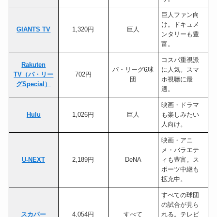
巨人ファン向
け。ドキュメ
GIANTS TV
1,320円
巨人
ンタリーも豊
富。
コスパ重視派
Rakuten
パ・リーグ6球
に人気。スマ
TV（パ・リー
702円
団
ホ視聴に最
グSpecial）
適。
映画・ドラマ
Hulu
1,026円
巨人
も楽しみたい
人向け。
映画・アニ
メ・バラエテ
U-NEXT
2,189円
DeNA
ィも豊富。ス
ポーツ中継も
拡充中。
すべての球団
の試合が見ら
スカパー
4,054円
すべて
れる。テレビ